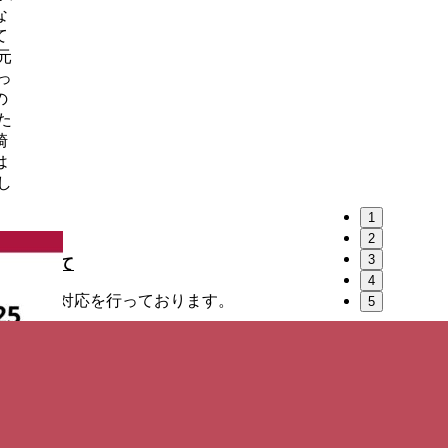
な
て
元
っ
の
た
崎
は
し
1
2
3
いについて
4
おり特別対応を行っております。
5
社についてはお問い合わせ下さ
検索
Category