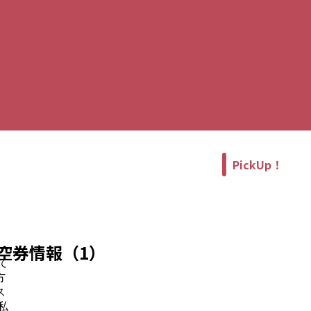
PickUp！
空券情報（1）
て
方
ス
私