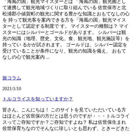
「海風の国」観光マイスターとは 「海風の国」観光圏とし
て連携して観光地域づくりに取り組んでいる 佐世保市と北
松浦郡小値賀町の観光に関する豊かな知識とおもてなしの心
を 持って観光客を案内できる方を「海風の国」観光マイス
ターとして認定する制度で す。 マイスターの種類は？ マイ
スターにはシルバーとゴールドがあります。 シルバーは観
光の知識（地理、歴史、文化、食、観光地、観光施設等）を
持ってい るかが試されます。 ゴールドは、シルバー認定を
受けていることが条件になり、観光の知識を備え、 おもて
なしの心で観光案内 ...
旅コラム
2021/1/10
トルコライスを知っていますか？
皆さん、こんにちは！ このサイトを見ていただいている方
はほとんど佐世保の方だとは思うのですが・・・トルコライ
スってご存知ですか？ご存知ですよね？ 私は佐世保生まれ
佐世保育ちなのでそんなに珍しいとも思わず、ときーどきた